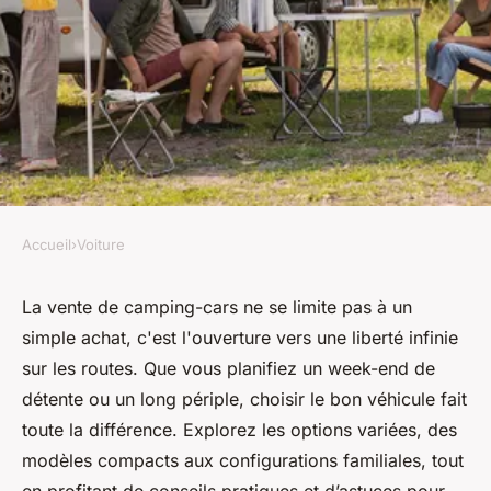
Accueil
›
Voiture
VOITURE
Vente de camping-car : votre
La vente de camping-cars ne se limite pas à un
simple achat, c'est l'ouverture vers une liberté infinie
prochain road trip commence
sur les routes. Que vous planifiez un week-end de
ici !
détente ou un long périple, choisir le bon véhicule fait
toute la différence. Explorez les options variées, des
Mathieu
•
13 février 2025
•
5 min de lecture
modèles compacts aux configurations familiales, tout